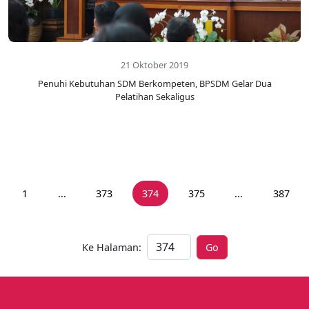
21 Oktober 2019
Penuhi Kebutuhan SDM Berkompeten, BPSDM Gelar Dua
Pelatihan Sekaligus
1
...
373
374
375
...
387
Ke Halaman:
Go
Ke Halaman: