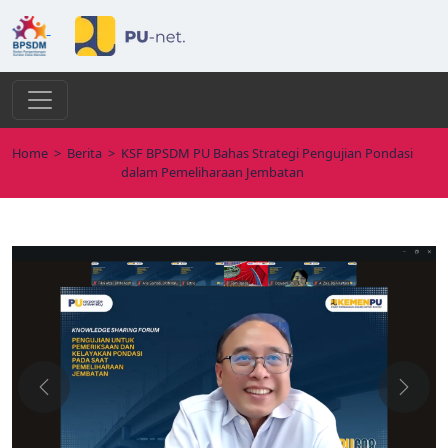
Home
>
Berita
>
KSF BPSDM PU Bahas Strategi Pengujian Pondasi
dalam Pemeliharaan Jembatan
Previous
Next