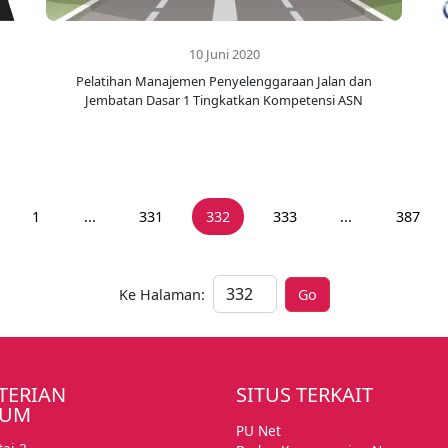
10 Juni 2020
Pelatihan Manajemen Penyelenggaraan Jalan dan
Jembatan Dasar 1 Tingkatkan Kompetensi ASN
1
...
331
332
333
...
387
Ke Halaman:
Go
Ke Halaman:
TERIAN
SITUS TERKAIT
MUM
PU Net