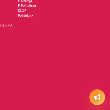
E-Kinerja
E-Pelatihan
KLOP
Politeknik
rian PU
SOCIAL
Ask Us