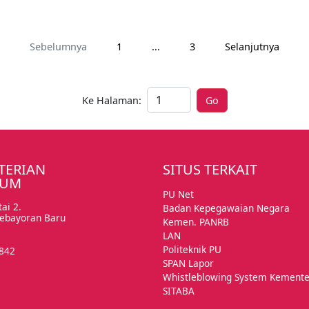
Sebelumnya
1
...
3
Selanjutnya
Ke Halaman:
Go
Ke Halaman:
TERIAN
SITUS TERKAIT
MUM
PU Net
ai 2.
Badan Kepegawaian Negara
 Kebayoran Baru
Kemen. PANRB
LAN
Politeknik PU
5842
SPAN Lapor
Whistleblowing System Kemente
SITABA